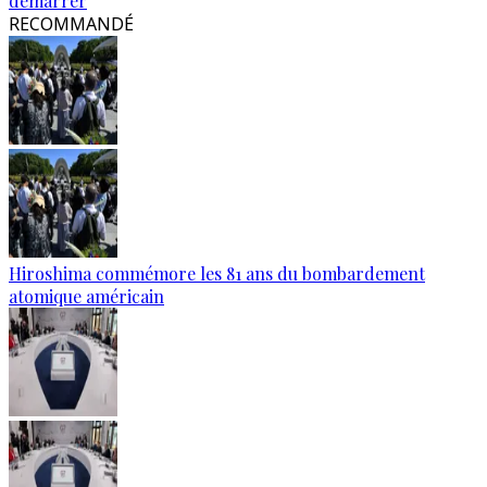
démarrer
RECOMMANDÉ
Hiroshima commémore les 81 ans du bombardement
atomique américain