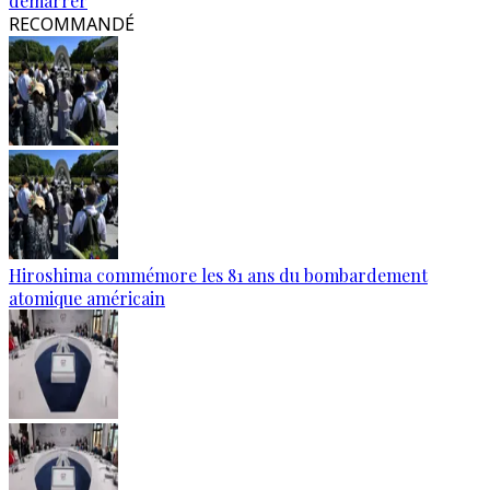
démarrer
RECOMMANDÉ
Hiroshima commémore les 81 ans du bombardement
atomique américain