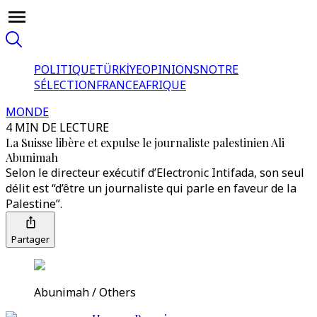
POLITIQUE
TÜRKİYE
OPINIONS
NOTRE
SÉLECTION
FRANCE
AFRIQUE
MONDE
4 MIN DE LECTURE
La Suisse libère et expulse le journaliste palestinien Ali
Abunimah
Selon le directeur exécutif d’Electronic Intifada, son seul
délit est “d’être un journaliste qui parle en faveur de la
Palestine”.
Partager
Abunimah / Others