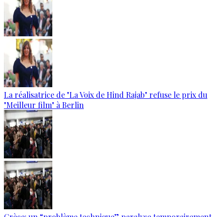
La réalisatrice de "La Voix de Hind Rajab" refuse le prix du
"Meilleur film" à Berlin
Grèce: un “problème technique” paralyse temporairement