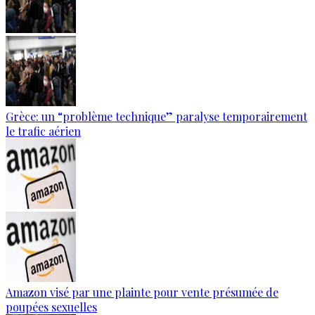
Grèce: un “problème technique” paralyse temporairement
le trafic aérien
Amazon visé par une plainte pour vente présumée de
poupées sexuelles