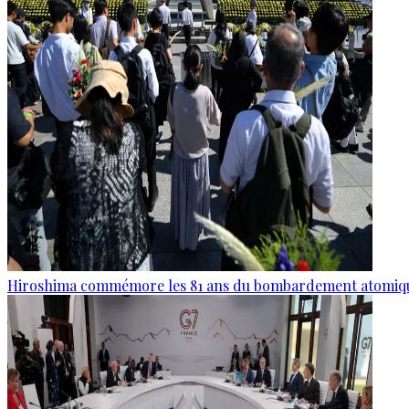
Hiroshima commémore les 81 ans du bombardement atomiq