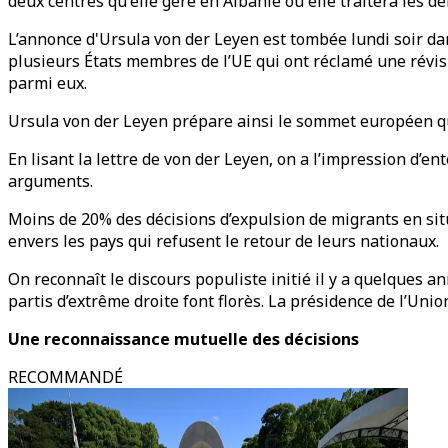
deux centres qu'elle gère en Albanie où elle traitera les d
L’annonce d'Ursula von der Leyen est tombée lundi soir d
plusieurs États membres de l’UE qui ont réclamé une révisi
parmi eux.
Ursula von der Leyen prépare ainsi le sommet européen qui 
En lisant la lettre de von der Leyen, on a l’impression d’e
arguments.
Moins de 20% des décisions d’expulsion de migrants en situa
envers les pays qui refusent le retour de leurs nationaux.
On reconnaît le discours populiste initié il y a quelques 
partis d’extrême droite font florès. La présidence de l’Uni
Une reconnaissance mutuelle des décisions
RECOMMANDÉ