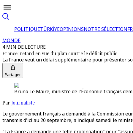
POLITIQUE
TÜRKİYE
OPINIONS
NOTRE SÉLECTION
F
MONDE
4 MIN DE LECTURE
France: retard en vue du plan contre le déficit public
La France veut un délai supplémentaire pour présenter so
Partager
Bruno Le Maire, ministre de l'Économie français démi
Par
Journaliste
Le gouvernement français a demandé à la Commission europé
transmis d'ici au 20 septembre, a indiqué samedi le minis
"La France a demandé une telle prolongation" pour "assurer