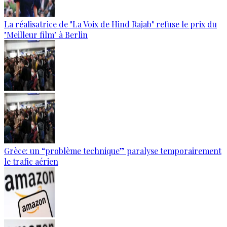
La réalisatrice de "La Voix de Hind Rajab" refuse le prix du
"Meilleur film" à Berlin
Grèce: un “problème technique” paralyse temporairement
le trafic aérien