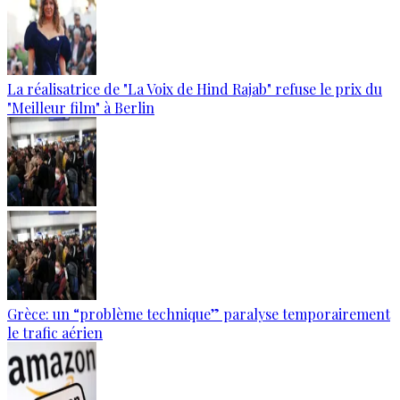
La réalisatrice de "La Voix de Hind Rajab" refuse le prix du
"Meilleur film" à Berlin
Grèce: un “problème technique” paralyse temporairement
le trafic aérien