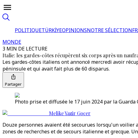
POLITIQUE
TÜRKİYE
OPINIONS
NOTRE SÉLECTION
F
MONDE
3 MIN DE LECTURE
Italie: les gardes-côtes récupèrent six corps après un naufr
Les gardes-côtes italiens ont annoncé mercredi avoir récu
péninsule et qui avait fait plus de 60 disparus.
Partager
Photo prise et diffusée le 17 juin 2024 par la Guarda C
Melike Yazir Gocer
Douze personnes avaient été secourues lorsqu'un voilier av
zones de recherches et de secours italienne et grecque. U