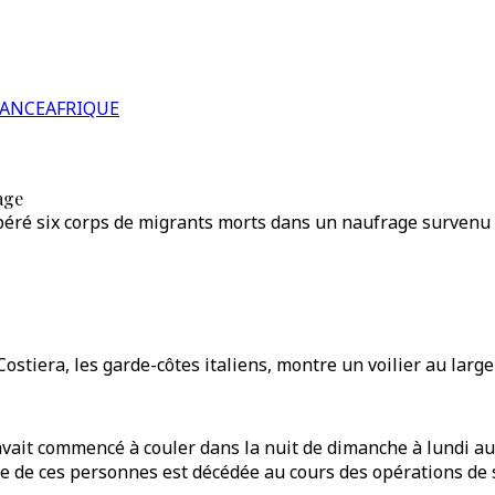
RANCE
AFRIQUE
age
péré six corps de migrants morts dans un naufrage survenu p
ostiera, les garde-côtes italiens, montre un voilier au large
ait commencé à couler dans la nuit de dimanche à lundi au l
ne de ces personnes est décédée au cours des opérations de