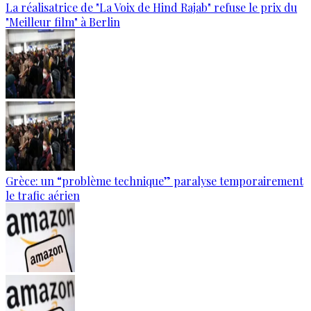
La réalisatrice de "La Voix de Hind Rajab" refuse le prix du
"Meilleur film" à Berlin
Grèce: un “problème technique” paralyse temporairement
le trafic aérien