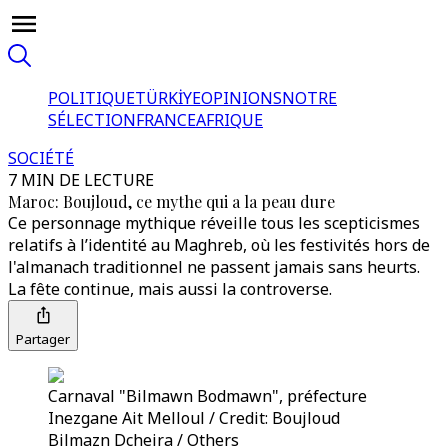
POLITIQUE
TÜRKİYE
OPINIONS
NOTRE
SÉLECTION
FRANCE
AFRIQUE
SOCIÉTÉ
7 MIN DE LECTURE
Maroc: Boujloud, ce mythe qui a la peau dure
Ce personnage mythique réveille tous les scepticismes
relatifs à l’identité au Maghreb, où les festivités hors de
l'almanach traditionnel ne passent jamais sans heurts.
La fête continue, mais aussi la controverse.
Partager
Carnaval "Bilmawn Bodmawn", préfecture
Inezgane Ait Melloul / Credit: Boujloud
Bilmazn Dcheira / Others