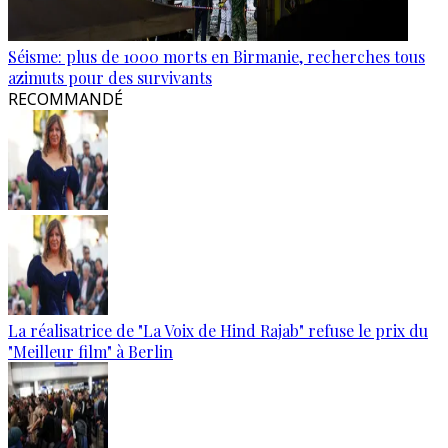
Séisme: plus de 1000 morts en Birmanie, recherches tous
azimuts pour des survivants
RECOMMANDÉ
La réalisatrice de "La Voix de Hind Rajab" refuse le prix du
"Meilleur film" à Berlin