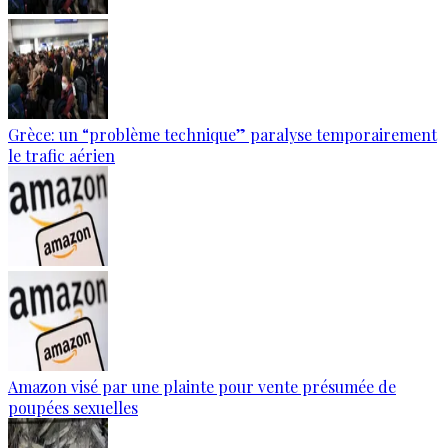
Grèce: un “problème technique” paralyse temporairement
le trafic aérien
Amazon visé par une plainte pour vente présumée de
poupées sexuelles