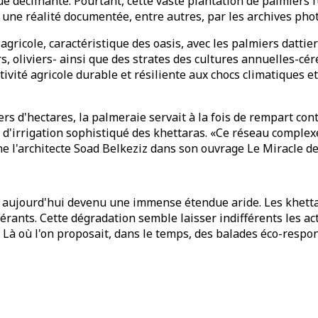
e déclinante. Pourtant, cette vaste plantation de palmiers f
, une réalité documentée, entre autres, par les archives pho
é agricole, caractéristique des oasis, avec les palmiers da
, oliviers- ainsi que des strates des cultures annuelles-cér
activité agricole durable et résiliente aux chocs climatique
s d'hectares, la palmeraie servait à la fois de rempart contr
d'irrigation sophistiqué des khettaras. «Ce réseau complex
e l'architecte Soad Belkeziz dans son ouvrage Le Miracle de 
est aujourd'hui devenu une immense étendue aride. Les khett
pérants. Cette dégradation semble laisser indifférents les a
. Là où l'on proposait, dans le temps, des balades éco-respo