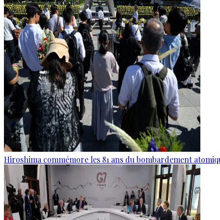
Hiroshima commémore les 81 ans du bombardement atomiq