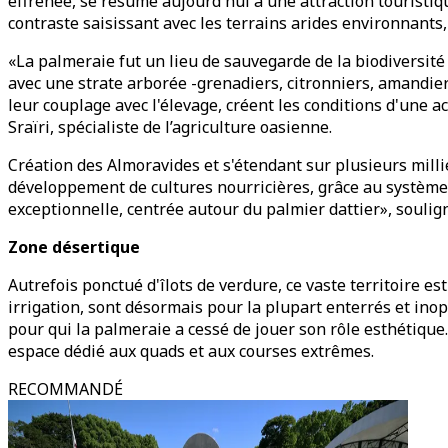
effrénée, se résume aujourd'hui à une attraction touristiqu
contraste saisissant avec les terrains arides environnants
«La palmeraie fut un lieu de sauvegarde de la biodiversit
avec une strate arborée -grenadiers, citronniers, amandiers
leur couplage avec l'élevage, créent les conditions d'une 
Sraïri, spécialiste de l’agriculture oasienne.
Création des Almoravides et s'étendant sur plusieurs millier
développement de cultures nourricières, grâce au système 
exceptionnelle, centrée autour du palmier dattier», soulign
Zone désertique
Autrefois ponctué d'îlots de verdure, ce vaste territoire 
irrigation, sont désormais pour la plupart enterrés et ino
pour qui la palmeraie a cessé de jouer son rôle esthétique
espace dédié aux quads et aux courses extrêmes.
RECOMMANDÉ