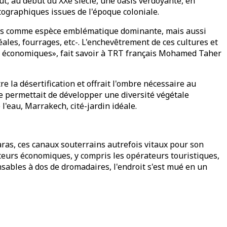
ut, au début du XXe siècle, une oasis verdoyante, en
tographiques issues de l'époque coloniale.
ttiers comme espèce emblématique dominante, mais aussi
éales, fourrages, etc-. L'enchevêtrement de ces cultures et
s et économiques», fait savoir à TRT français Mohamed Taher
e la désertification et offrait l'ombre nécessaire au
e permettait de développer une diversité végétale
l'eau, Marrakech, cité-jardin idéale.
aras, ces canaux souterrains autrefois vitaux pour son
cteurs économiques, y compris les opérateurs touristiques,
nsables à dos de dromadaires, l'endroit s'est mué en un