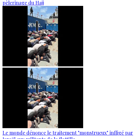
pèlerinage du Hajj
Le monde dénonce le traitement "monstrueux" infligé par