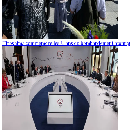
Hiroshima commémore les 81 ans du bombardement atomiq