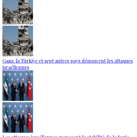
Gaza: la Türkiye et sept autres pays dénoncent les attaques
israéliennes