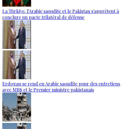
La Türkiye, l'Arabie saoudite et le Pakistan s'apprêtent à
conclure un pacte trilatéral de défense
Erdogan se rend en Arabie saoudite pour des entretiens
avec MBS et le Premier ministre pakistanais