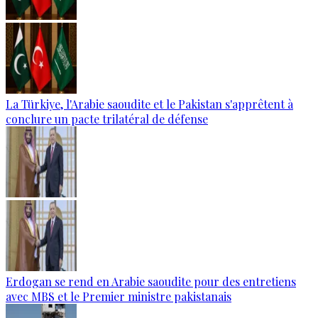
La Türkiye, l'Arabie saoudite et le Pakistan s'apprêtent à
conclure un pacte trilatéral de défense
Erdogan se rend en Arabie saoudite pour des entretiens
avec MBS et le Premier ministre pakistanais