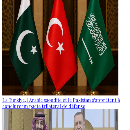
La Türkiye, l'Arabie saoudite et le Pakistan s'apprêtent à
conclure un pacte trilatéral de défense