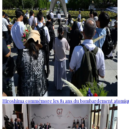
Hiroshima commémore les 81 ans du bombardement atomiq