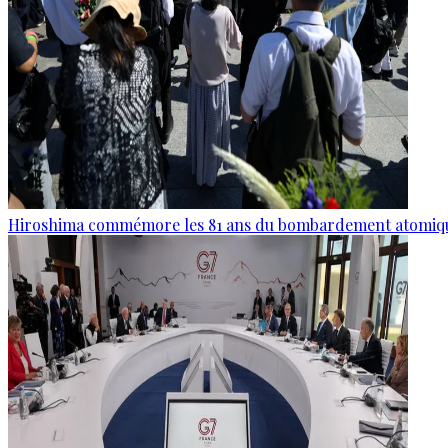
Hiroshima commémore les 81 ans du bombardement atomiq