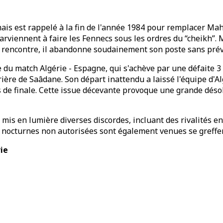
 mais est rappelé à la fin de l'année 1984 pour remplacer Mah
arviennent à faire les Fennecs sous les ordres du “cheikh”.
ème rencontre, il abandonne soudainement son poste sans pré
e du match Algérie - Espagne, qui s'achève par une défaite 
ière de Saâdane. Son départ inattendu a laissé l'équipe d'A
 de finale. Cette issue décevante provoque une grande désola
t mis en lumière diverses discordes, incluant des rivalités e
s nocturnes non autorisées sont également venues se greffer 
rie