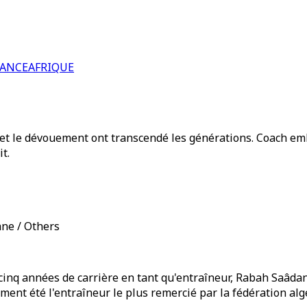
RANCE
AFRIQUE
et le dévouement ont transcendé les générations. Coach embl
t.
ane / Others
e cinq années de carrière en tant qu'entraîneur, Rabah Saâdan
nt été l'entraîneur le plus remercié par la fédération algé