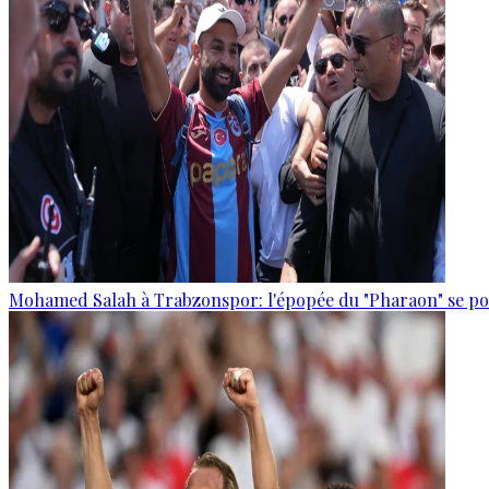
Mohamed Salah à Trabzonspor: l'épopée du "Pharaon" se po