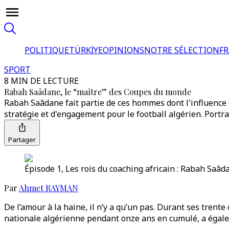
POLITIQUE
TÜRKİYE
OPINIONS
NOTRE SÉLECTION
F
SPORT
8 MIN DE LECTURE
Rabah Saâdane, le “maître” des Coupes du monde
Rabah Saâdane fait partie de ces hommes dont l'influence 
stratégie et d'engagement pour le football algérien. Portrai
Partager
Épisode 1, Les rois du coaching africain : Rabah Saâd
Par
Ahmet RAYMAN
De l’amour à la haine, il n’y a qu’un pas. Durant ses trent
nationale algérienne pendant onze ans en cumulé, a égaleme