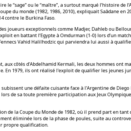
 le “sage” ou le “maître”, a surtout marqué l’histoire de l’A
a Coupe du monde (1982, 1986, 2010), expliquait Saâdane en 2
4 contre le Burkina Faso.
es joueurs exceptionnels comme Madjer, Dahleb ou Belloumi. E
exploit en battant l’Egypte à Omdurman (1-0) lors d’un match 
Fennecs Vahid Halilhodzic qui parviendra lui aussi à qualifi
nt, aux côtés d'Abdelhamid Kermali, les deux hommes ont ma
 En 1979, ils ont réalisé l'exploit de qualifier les jeunes
s subissent une défaite cuisante face à l'Argentine de Dieg
lors de sa toute première participation aux Jeux Olympiques 
ration de la Coupe du Monde de 1982, où il prend part en ta
ement éliminée lors de la phase de poules, suite au controve
r propre qualification.