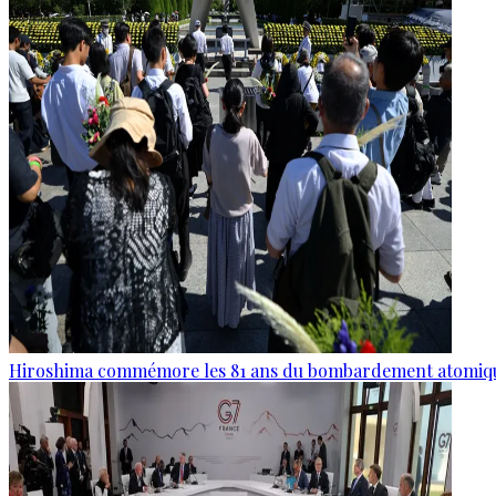
Hiroshima commémore les 81 ans du bombardement atomiq