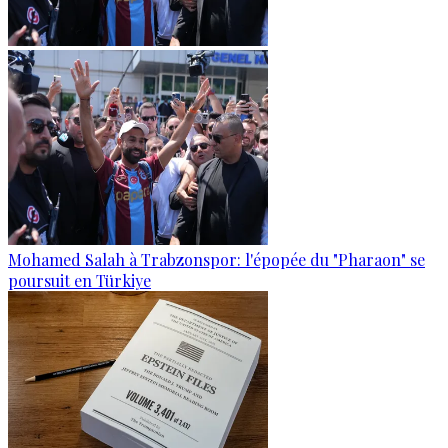
Mohamed Salah à Trabzonspor: l'épopée du "Pharaon" se
poursuit en Türkiye