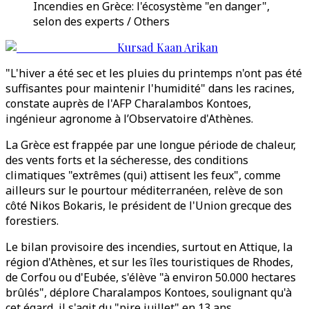
Incendies en Grèce: l'écosystème "en danger",
selon des experts / Others
Kursad Kaan Arikan
"L'hiver a été sec et les pluies du printemps n'ont pas été
suffisantes pour maintenir l'humidité" dans les racines,
constate auprès de l'AFP Charalambos Kontoes,
ingénieur agronome à l’Observatoire d'Athènes.
La Grèce est frappée par une longue période de chaleur,
des vents forts et la sécheresse, des conditions
climatiques "extrêmes (qui) attisent les feux", comme
ailleurs sur le pourtour méditerranéen, relève de son
côté Nikos Bokaris, le président de l'Union grecque des
forestiers.
Le bilan provisoire des incendies, surtout en Attique, la
région d'Athènes, et sur les îles touristiques de Rhodes,
de Corfou ou d'Eubée, s'élève "à environ 50.000 hectares
brûlés", déplore Charalampos Kontoes, soulignant qu'à
cet égard, il s'agit du "pire juillet" en 13 ans.