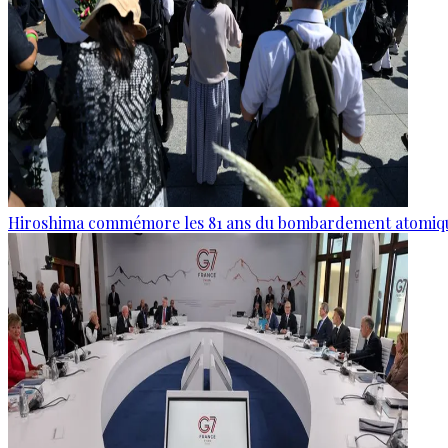
Hiroshima commémore les 81 ans du bombardement atomiq