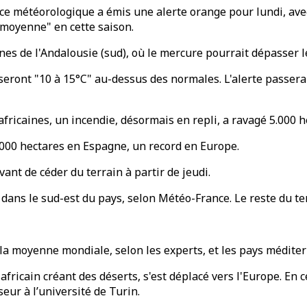
nce météorologique a émis une alerte orange pour lundi, av
 moyenne" en cette saison.
es de l'Andalousie (sud), où le mercure pourrait dépasser le
seront "10 à 15°C" au-dessus des normales. L'alerte passera 
 africaines, un incendie, désormais en repli, a ravagé 5.000 
.000 hectares en Espagne, un record en Europe.
ant de céder du terrain à partir de jeudi.
dans le sud-est du pays, selon Météo-France. Le reste du te
 la moyenne mondiale, selon les experts, et les pays médite
ricain créant des déserts, s'est déplacé vers l'Europe. En c
eur à l’université de Turin.