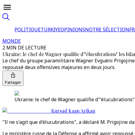
POLITIQUE
TÜRKİYE
OPINIONS
NOTRE SÉLECTION
F
MONDE
2 MIN DE LECTURE
Ukraine: le chef de Wagner qualifie d'"élucubrations" les bila
Le chef du groupe paramilitaire Wagner Evguéni Prigojine 
repoussé deux offensives majeures en deux jours.
Partager
Ukraine: le chef de Wagner qualifie d'"élucubrations"
Kursad Kaan Arikan
"Il ne s'agit que d'élucubrations", a déclaré M. Prigojine
Le ministère russe de la Défense a affirmé avoir repoussé