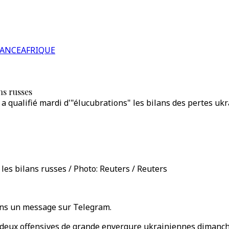
RANCE
AFRIQUE
ns russes
a qualifié mardi d'"élucubrations" les bilans des pertes uk
 les bilans russes / Photo: Reuters / Reuters
 dans un message sur Telegram.
 deux offensives de grande envergure ukrainiennes dimanche