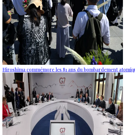
Hiroshima commémore les 81 ans du bombardement atomiq