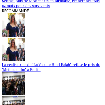
Séisme: plus de 1000 morts en Birmanie, recherches tous
azimuts pour des survivants
RECOMMANDÉ
La réalisatrice de "La Voix de Hind Rajab" refuse le prix du
"Meilleur film" à Berlin