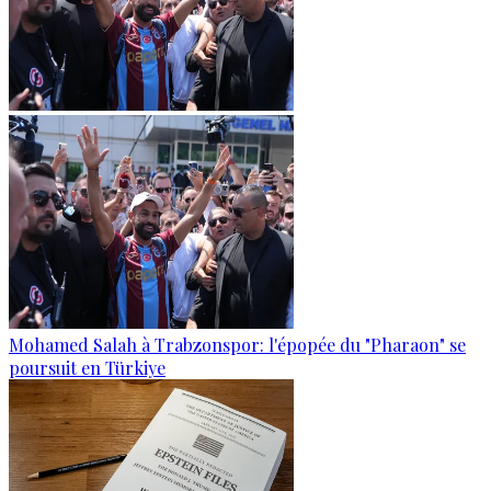
Mohamed Salah à Trabzonspor: l'épopée du "Pharaon" se
poursuit en Türkiye