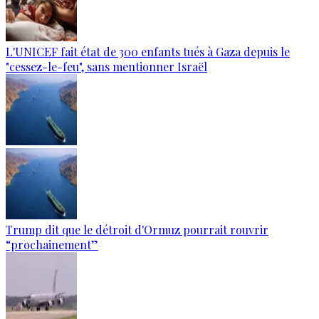
L'UNICEF fait état de 300 enfants tués à Gaza depuis le
"cessez-le-feu", sans mentionner Israël
Trump dit que le détroit d'Ormuz pourrait rouvrir
“prochainement”