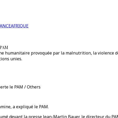
RANCE
AFRIQUE
e PAM
e humanitaire provoquée par la malnutrition, la violence des
ions unies.
lerte le PAM / Others
amine, a expliqué le PAM.
umé devant la presse Jean-Martin Bauer, le directeur du PAM 