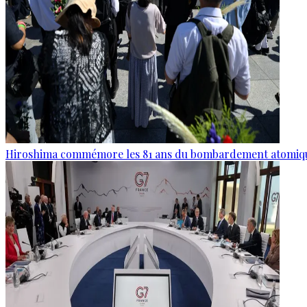
Hiroshima commémore les 81 ans du bombardement atomiq