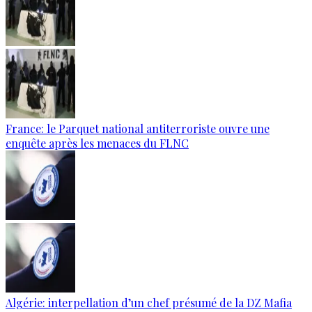
France: le Parquet national antiterroriste ouvre une
enquête après les menaces du FLNC
Algérie: interpellation d’un chef présumé de la DZ Mafia