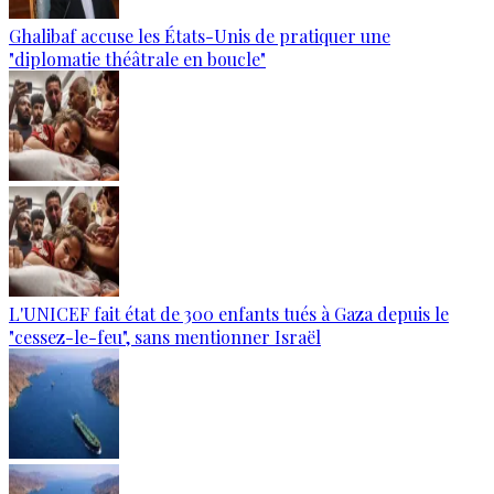
Ghalibaf accuse les États-Unis de pratiquer une
"diplomatie théâtrale en boucle"
L'UNICEF fait état de 300 enfants tués à Gaza depuis le
"cessez-le-feu", sans mentionner Israël