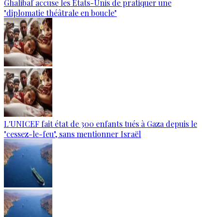
Ghalibaf accuse les États-Unis de pratiquer une
"diplomatie théâtrale en boucle"
L'UNICEF fait état de 300 enfants tués à Gaza depuis le
"cessez-le-feu", sans mentionner Israël