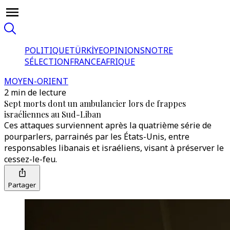
POLITIQUE
TÜRKİYE
OPINIONS
NOTRE
SÉLECTION
FRANCE
AFRIQUE
MOYEN-ORIENT
2 min de lecture
Sept morts dont un ambulancier lors de frappes
israéliennes au Sud-Liban
Ces attaques surviennent après la quatrième série de
pourparlers, parrainés par les États-Unis, entre
responsables libanais et israéliens, visant à préserver le
cessez-le-feu.
Partager