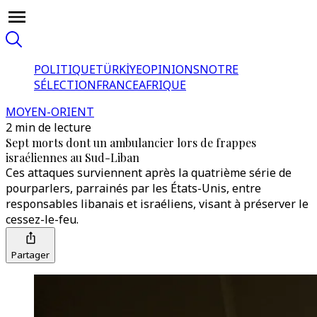
POLITIQUE
TÜRKİYE
OPINIONS
NOTRE
SÉLECTION
FRANCE
AFRIQUE
MOYEN-ORIENT
2 min de lecture
Sept morts dont un ambulancier lors de frappes
israéliennes au Sud-Liban
Ces attaques surviennent après la quatrième série de
pourparlers, parrainés par les États-Unis, entre
responsables libanais et israéliens, visant à préserver le
cessez-le-feu.
Partager