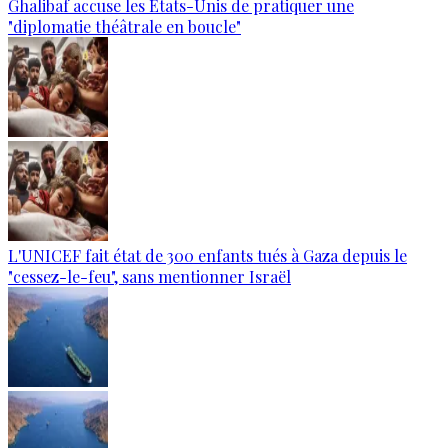
Ghalibaf accuse les États-Unis de pratiquer une
"diplomatie théâtrale en boucle"
L'UNICEF fait état de 300 enfants tués à Gaza depuis le
"cessez-le-feu", sans mentionner Israël