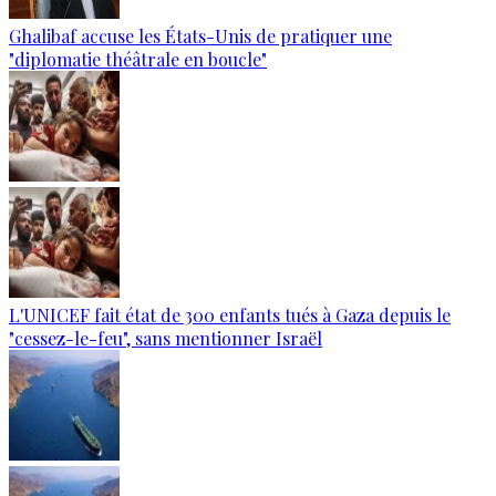
Ghalibaf accuse les États-Unis de pratiquer une
"diplomatie théâtrale en boucle"
L'UNICEF fait état de 300 enfants tués à Gaza depuis le
"cessez-le-feu", sans mentionner Israël