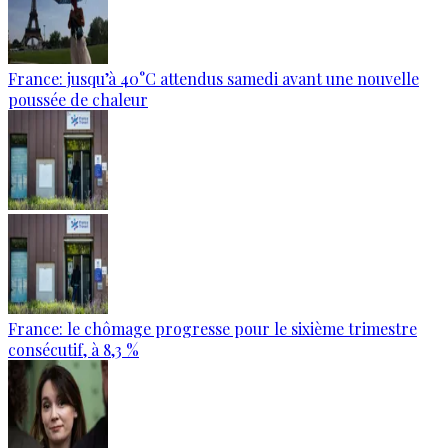
France: jusqu’à 40°C attendus samedi avant une nouvelle
poussée de chaleur
France: le chômage progresse pour le sixième trimestre
consécutif, à 8,3 %