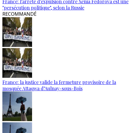
France: l'arrêté d'expulsion contre Xenia Fedorova est une
"persécution politique", selon la Russie
RECOMMANDÉ
France: la justice valide la fermeture provisoire de la
mosquée Attaqwa d’Aulnay-sous-Bois