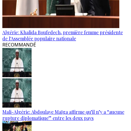
Algérie: Khalida Boufedech, première femme présidente
de l'Assemblée populaire nationale
RECOMMANDÉ
Mali-Algérie: Abdoulaye Maïga affirme qu’il n’y a “aucune
rupture diplomatique” entre les deux pays