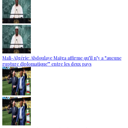
Mali-Algérie: Abdoulaye Maïga affirme qu’il n’y a “aucune
rupture diplomatique” entre les deux pays