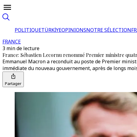
POLITIQUE
TÜRKİYE
OPINIONS
NOTRE SÉLECTION
F
FRANCE
3 min de lecture
France: Sébastien Lecornu renommé Premier ministre quatre
Emmanuel Macron a reconduit au poste de Premier ministre
immédiate du nouveau gouvernement, après de longs mois
Partager